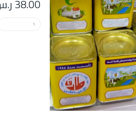
38.00
ر.س
Q
u
a
n
t
i
t
y