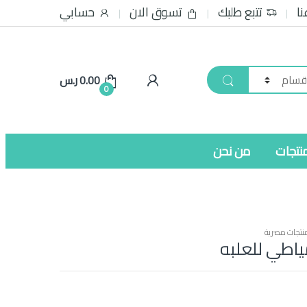
نا
تتبع طلبك
تسوق الان
حسابي
0.00
ر.س
0
نتجات
من نحن
نتجات مصرية
ياطي للعلبه