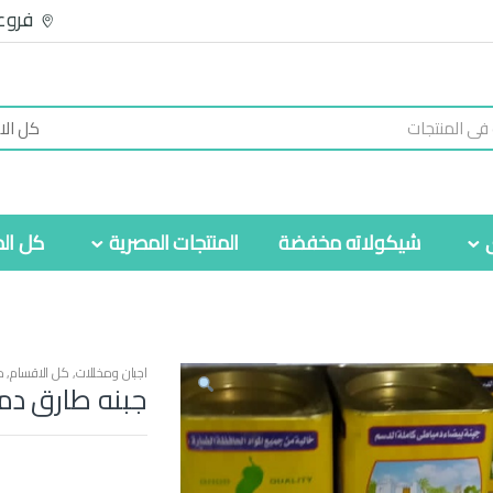
فروع
شيكولاته مخفضة
المنتجات المصرية
كل الم
اجبان ومخللات
,
كل الاقسام
,
م
جبنه طارق دم