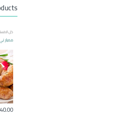
oducts
كل الاقسا
ممبار ني 
40.00