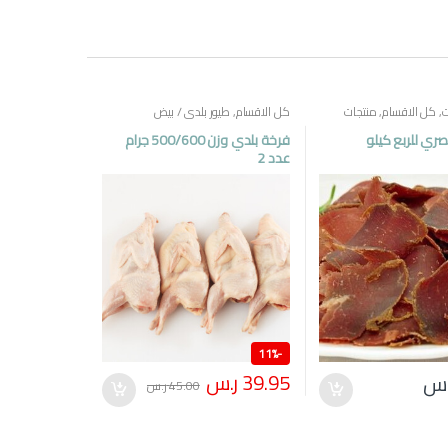
ت
,
كل الاقسام
,
منتجات
كل الاقسام
,
طيور بلدي / بيض
ي للربع كيلو
فرخة بلدي وزن 500/600 جرام
عدد 2
11%
-
39.95
ر.س
.س
45.00
ر.س