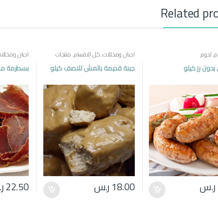
Related pr
م
,
لحوم
اجبان ومخللات
,
كل الاقسام
,
منتجات
اجبان ومخللا
مصرية
مصرية
بدون رز كيلو
جبنة قديمة بالمش للنصف كيلو
بسطرمة مصر
ر.س
18.00
ر.س
22.50
ر