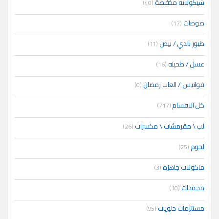
شيكولاته مخفضة
(40)
صوصات
(17)
طيور بلدي / بيض
(11)
عسل / طحينه
(16)
فوانيس / العاب رمضان
(0)
كل الاقسام
(717)
لب \ مقرمشات \ مكسرات
(26)
لحوم
(25)
ماكولات جاهزه
(3)
مجمدات
(10)
مستلزمات حلويات
(95)