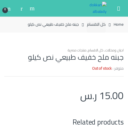
Ski
Ski
t
t
0
navigatio
conten
Home
كل الاقسام
جبنه ملح خفيف طبيعي نص كيلو
اجبان ومخللات
,
كل الاقسام
,
منتجات مصرية
جبنه ملح خفيف طبيعي نص كيلو
متوفر :
Out of stock
15.00
ر.س
Related products