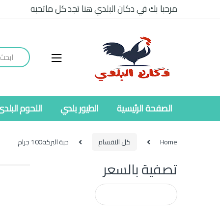
Ski
Ski
مرحبا بك في دكان البلدي هنا تجد كل ماتحبه
t
t
navigatio
conten
Search
for:
الصفحة الرئيسية
الطيور بلدي
اللحوم البلدى
Home
كل الاقسام
حبة البركة100 جرام
تصفية بالسعر