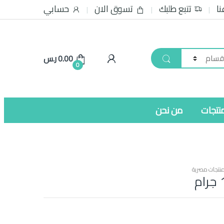
نا
تتبع طلبك
تسوق الان
حسابي
0.00
ر.س
0
نتجات
من نحن
نتجات مصرية