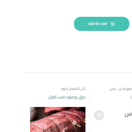
Add to cart
طيور بلدي / بيض
كل الاقسام
,
لحوم
ت
عرق روستو حسب الوزن
.س