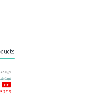
oducts
كل الاقسا
عدد 2
11%
-
39.95