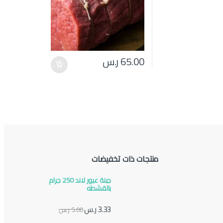
65.00
ر.س
منتجات ذات تخفيضات
جبنة عبور لاند 250 جرام
بالقشطه
3.33
ر.س
5.00
ر.س