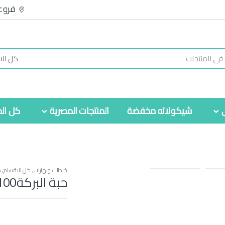
فروع
شيكولاته مخفضة
المنتجات المصرية
كل الم
خلطات وبهارات
,
كل الاقسام
,
م
حبة البركة100 جرام