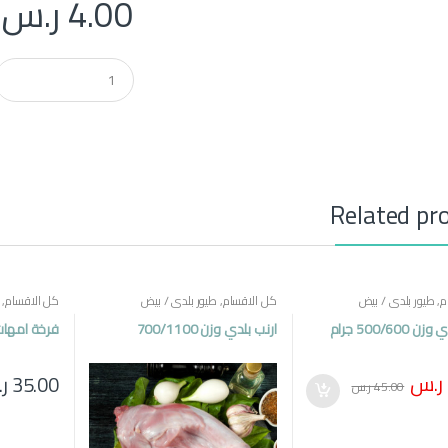
4.00
ر.س
Q
u
a
n
t
i
t
y
Related pr
م
,
طيور بلدي / بيض
كل الاقسام
,
طيور بلدي / بيض
كل الاقسام
,
فرخة بلدي وزن 500/600 جرام
ارنب بلدي وزن 700/1100
فرخة امها
ر.س
35.00
ر
45.00
ر.س