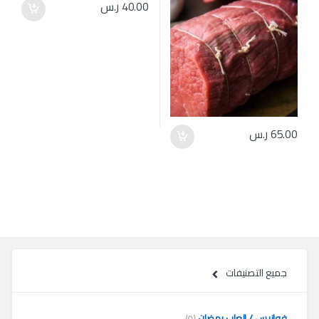
40.00
ر.س
65.00
ر.س
جميع التصنيفات
فوانيس / العاب رمضان
(0)