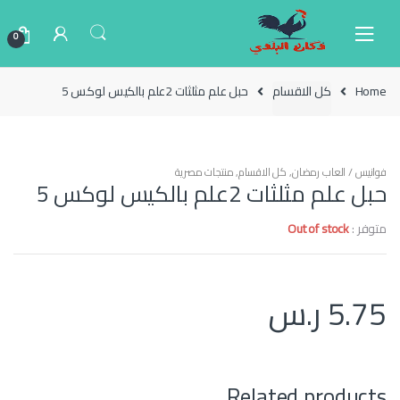
Ski
Ski
t
t
0
navigatio
conten
Home
كل الاقسام
حبل علم مثلثات 2علم بالكيس لوكس 5
فوانيس / العاب رمضان
,
كل الاقسام
,
منتجات مصرية
حبل علم مثلثات 2علم بالكيس لوكس 5
متوفر :
Out of stock
5.75
ر.س
Related products