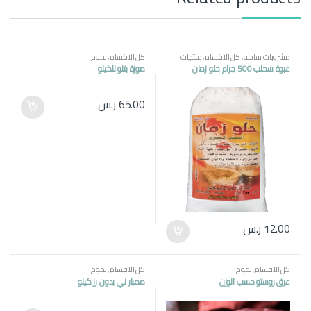
مشروبات ساخنه
,
كل الاقسام
,
منتجات
كل الاقسام
,
لحوم
مصرية
عبوة سحلب 500 جرام حلو زمان
موزة بتلو للكيلو
65.00
ر.س
12.00
ر.س
كل الاقسام
,
لحوم
كل الاقسام
,
لحوم
عرق روستو حسب الوزن
ممبار ني بدون رز كيلو