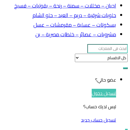
اجبان – مخللات – سمنة – رنجة – بقوليات – فسيخ
حلويات شرقية – دريم – العبد – حلو الشام
بسكوتات – عسلية – مقرمشات – عسل
مشروبات – عصائر – خلطات مصرية – بن
Search
for:
عضو حالي؟
تسجيل دخول
ليس لديك حساب؟
تسجيل حساب جديد