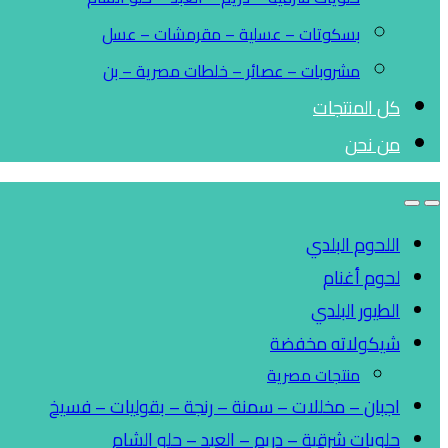
بسكوتات – عسلية – مقرمشات – عسل
مشروبات – عصائر – خلطات مصرية – بن
كل المنتجات
من نحن
اللحوم البلدي
لحوم أغنام
الطيور البلدي
شيكولاته مخفضة
منتجات مصرية
اجبان – مخللات – سمنة – رنجة – بقوليات – فسيخ
حلويات شرقية – دريم – العبد – حلو الشام