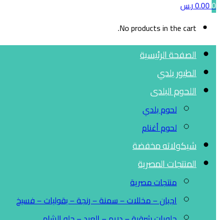
0
0.00
ر.س
No products in the cart.
الصفحة الرئيسية
الطيور بلدي
اللحوم البلدى
لحوم بلدي
لحوم أغنام
شيكولاته مخفضة
المنتجات المصرية
منتجات مصرية
اجبان – مخللات – سمنة – رنجة – بقوليات – فسيخ
حلويات شرقية – دريم – العبد – حلو الشام