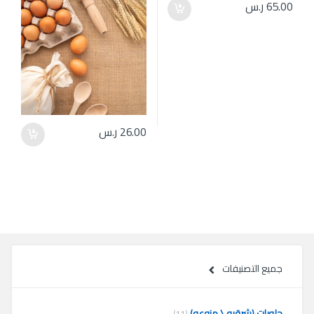
65.00
ر.س
26.00
ر.س
جميع التصنيفات
حلويات (شرقيه \ منوعه)
(11)