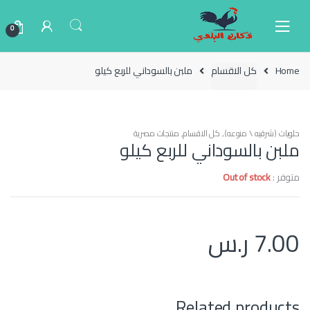
Ski
Ski
t
t
0
navigatio
conten
Home
كل الاقسام
ملبن بالسوداني للربع كيلو
حلويات (شرقيه \ منوعه)
,
كل الاقسام
,
منتجات مصرية
ملبن بالسوداني للربع كيلو
متوفر :
Out of stock
7.00
ر.س
Related products