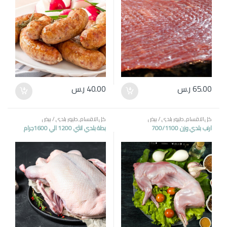
65.00
ر.س
40.00
ر.س
كل الاقسام
,
طيور بلدي / بيض
كل الاقسام
,
طيور بلدي / بيض
ارنب بلدي وزن 700/1100
بطة بلدي انثي 1200 الي 1600جرام