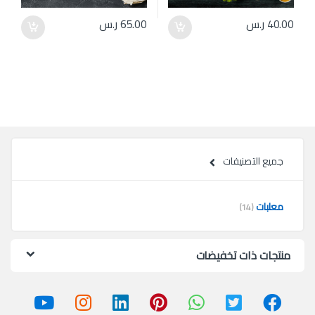
40.00
ر.س
65.00
ر.س
جميع التصنيفات
معلبات
(14)
منتجات ذات تخفيضات