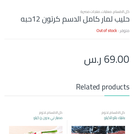
كل الاقسام
,
معلبات
,
منتجات مصرية
حليب لمار كامل الدسم كرتون 12حبه
متوفر :
Out of stock
69.00
ر.س
Related products
كل الاقسام
,
لحوم
كل الاقسام
,
لحوم
بفتيك بتلو للكيلو
ممبار ني بدون رز كيلو