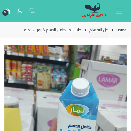
Ski
Ski
t
t
0
navigatio
conten
Home
كل الاقسام
حليب لمار كامل الدسم كرتون 12حبه