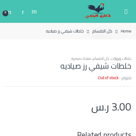
Ski
Ski
t
t
0
navigatio
conten
Home
كل الاقسام
خلطات شيفي رز صياديه
خلطات وبهارات
,
كل الاقسام
,
منتجات مصرية
خلطات شيفي رز صياديه
متوفر :
Out of stock
3.00
ر.س
Related products