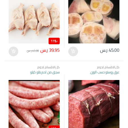
11%
-
39.95
ر.س
45.00
ر.س
45.00
ر.س
كل الاقسام
,
لحوم
كل الاقسام
,
لحوم
عرق روستو حسب الوزن
سجق من لحم بتلو كيلو