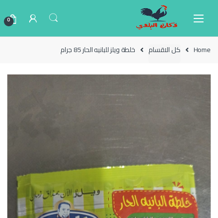
Ski
Ski
t
t
0
navigatio
conten
Home
كل الاقسام
خلطة ويلز للبانيه الحار 85 جرام