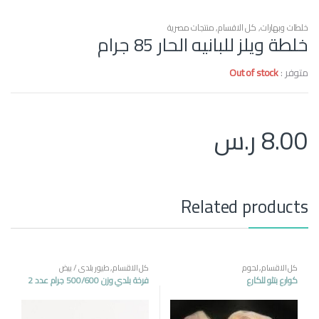
خلطات وبهارات
,
كل الاقسام
,
منتجات مصرية
خلطة ويلز للبانيه الحار 85 جرام
متوفر :
Out of stock
8.00
ر.س
Related products
كل الاقسام
,
لحوم
كل الاقسام
,
طيور بلدي / بيض
كوارع بتلو للكارع
فرخة بلدي وزن 500/600 جرام عدد 2