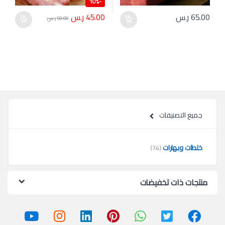
10%
-
45.00
ر.س
65.00
ر.س
50.00
ر.س
جميع التصنيفات
خلطات وبهارات
(74)
منتجات ذات تخفيضات