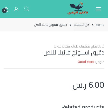
Ski
Ski
t
t
0
navigatio
conten
Home
كل الاقسام
دقيق اسبونج فانيلا للنص
كل الاقسام
,
مستلزمات حلويات
,
منتجات مصرية
دقيق اسبونج فانيلا للنص
متوفر :
Out of stock
6.00
ر.س
Related products