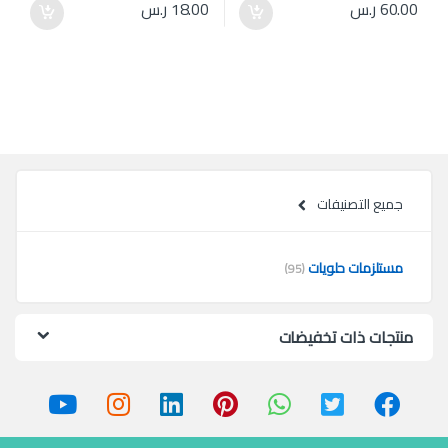
60.00
ر.س
18.00
ر.س
جميع التصنيفات
مستلزمات حلويات
(95)
منتجات ذات تخفيضات