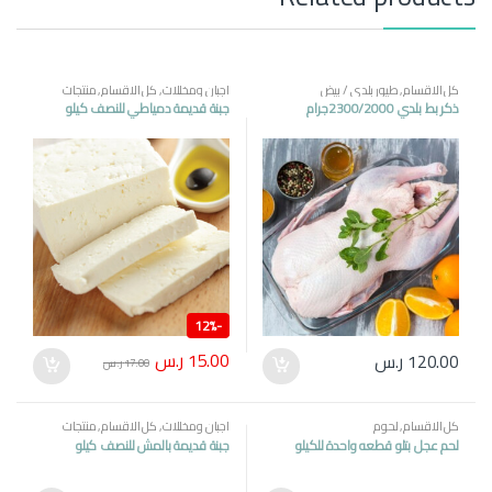
كل الاقسام
,
طيور بلدي / بيض
اجبان ومخللات
,
كل الاقسام
,
منتجات
مصرية
ذكر بط بلدي 2300/2000جرام
جبنة قديمة دمياطي للنصف كيلو
12%
-
15.00
ر.س
120.00
ر.س
17.00
ر.س
كل الاقسام
,
لحوم
اجبان ومخللات
,
كل الاقسام
,
منتجات
مصرية
لحم عجل بتلو قطعه واحدة للكيلو
جبنة قديمة بالمش للنصف كيلو