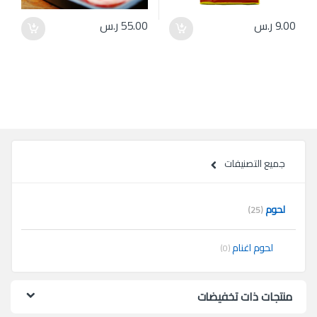
9.00
ر.س
55.00
ر.س
جميع التصنيفات
لحوم
(25)
لحوم اغنام
(0)
منتجات ذات تخفيضات