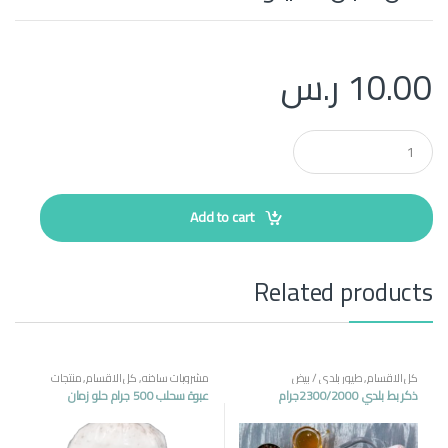
10.00
ر.س
Q
u
a
n
t
Add to cart
i
t
y
Related products
كل الاقسام
,
طيور بلدي / بيض
مشروبات ساخنه
,
كل الاقسام
,
منتجات
مصرية
ذكر بط بلدي 2300/2000جرام
عبوة سحلب 500 جرام حلو زمان