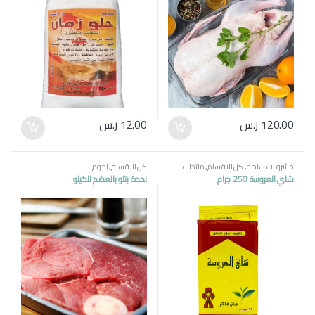
120.00
ر.س
12.00
ر.س
مشروبات ساخنه
,
كل الاقسام
,
منتجات
كل الاقسام
,
لحوم
مصرية
شاي العروسة 250 جرام
لحمة بتلو بالعضم للكيلو