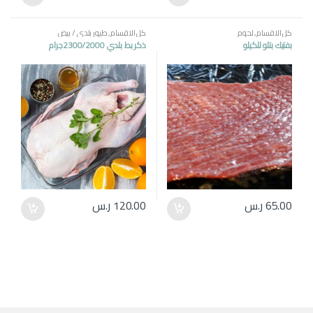
كل الاقسام
,
لحوم
كل الاقسام
,
طيور بلدي / بيض
بفتيك بتلو للكيلو
ذكر بط بلدي 2300/2000جرام
65.00
ر.س
120.00
ر.س