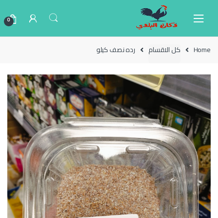
Ski
Ski
t
t
0
navigatio
conten
Home
كل الاقسام
رده نصف كيلو