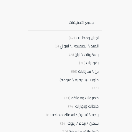
جميع التصنيفات
اجبان ومخللات
(62)
العبد \ الصعيدي \ ايتوال
(5)
بسكوتات \ لبان
(43)
بقوليات
(36)
بن \ سبرتايات
(56)
حلويات (شرقيه \ منوعه)
(11)
خضروات وفواكة
(11)
خلطات وبهارات
(74)
رنجه \ فسيخ \ اسماك مملحه
(8)
سمن / زبده / زيوت
(24)
شيكولاته مخفضة
(40)