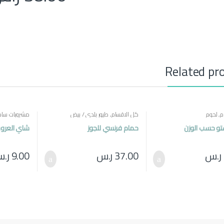
Related pr
م
,
لحوم
كل الاقسام
,
طيور بلدي / بيض
مشروبات ساخ
مصرية
تو حسب الوزن
حمام فرنسي للجوز
شاي العروسة 250
ر.س
37.00
ر.س
9.00
ر.