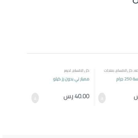
نه
,
كل الاقسام
,
منتجات
كل الاقسام
,
لحوم
 جرام
ممبار ني بدون رز كيلو
س
40.00
ر.س