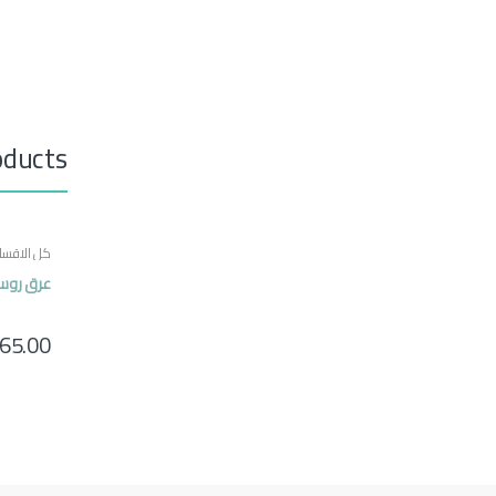
oducts
كل الاقسا
عرق روس
65.00