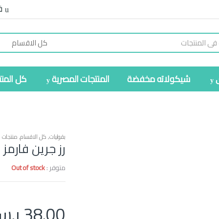
ف
شيكولاته مخفضة
المنتجات المصرية
كل المن
بقوليات
,
كل الاقسام
,
منتجات 
رز جرين فارمز (الا
متوفر :
Out of stock
38.00
ر.س