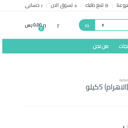
روعنا
تتبع طلبك
تسوق الان
حسابي
0.00
ر.س
0
تجات
من نحن
مصرية
هرام) 5كيلو