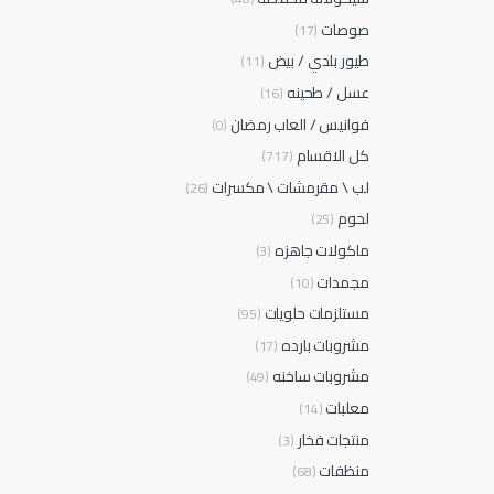
صوصات
(17)
طيور بلدي / بيض
(11)
عسل / طحينه
(16)
فوانيس / العاب رمضان
(0)
كل الاقسام
(717)
لب \ مقرمشات \ مكسرات
(26)
لحوم
(25)
ماكولات جاهزه
(3)
مجمدات
(10)
مستلزمات حلويات
(95)
مشروبات بارده
(17)
مشروبات ساخنه
(49)
معلبات
(14)
منتجات فخار
(3)
منظفات
(68)