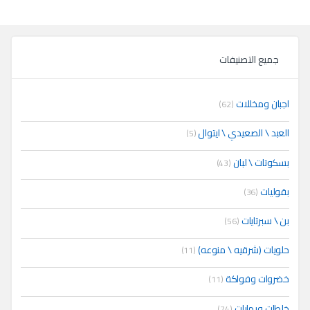
جميع التصنيفات
اجبان ومخللات
(62)
العبد \ الصعيدي \ ايتوال
(5)
بسكوتات \ لبان
(43)
بقوليات
(36)
بن \ سبرتايات
(56)
حلويات (شرقيه \ منوعه)
(11)
خضروات وفواكة
(11)
خلطات وبهارات
(74)