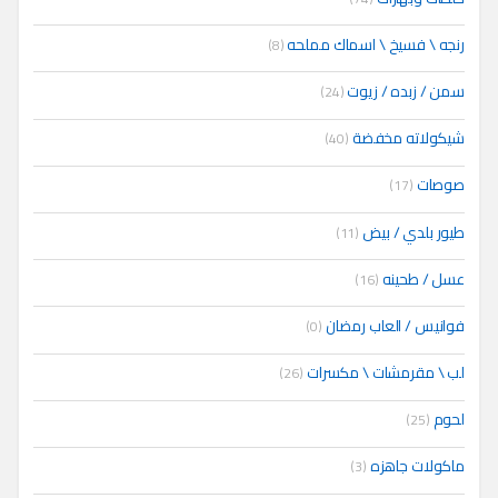
رنجه \ فسيخ \ اسماك مملحه
(8)
سمن / زبده / زيوت
(24)
شيكولاته مخفضة
(40)
صوصات
(17)
طيور بلدي / بيض
(11)
عسل / طحينه
(16)
فوانيس / العاب رمضان
(0)
لب \ مقرمشات \ مكسرات
(26)
لحوم
(25)
ماكولات جاهزه
(3)