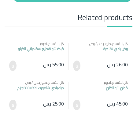
t
y
Related products
كل الاقسام
,
طيور بلدي / بيض
كل الاقسام
,
لحوم
بيض بلدي 30 حبة
كبدة بتلو تقطيع اسكندراني للكيلو
26.00
ر.س
55.00
ر.س
كل الاقسام
,
لحوم
كل الاقسام
,
طيور بلدي / بيض
كوارع بتلو للكارع
ديك بلدي شامورت 600/699جرام
45.00
ر.س
25.00
ر.س