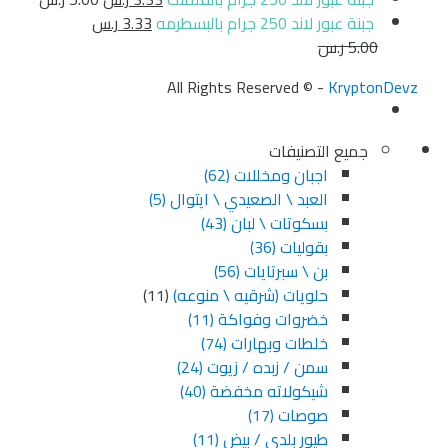
جبنة عبور لاند 250 جرام بالبسطرمه
3.33
ر.س
5.00
ر.س
All Rights Reserved © -
KryptonDevz
جميع التصنيفات
اجبان ومخللات
(62)
العبد \ الصعيدي \ ايتوال
(5)
بسكوتات \ لبان
(43)
بقوليات
(36)
بن \ سبرتايات
(56)
حلويات (شرقيه \ منوعه)
(11)
خضروات وفواكة
(11)
خلطات وبهارات
(74)
سمن / زبده / زيوت
(24)
شيكولاته مخفضة
(40)
صوصات
(17)
طيور بلدي / بيض
(11)