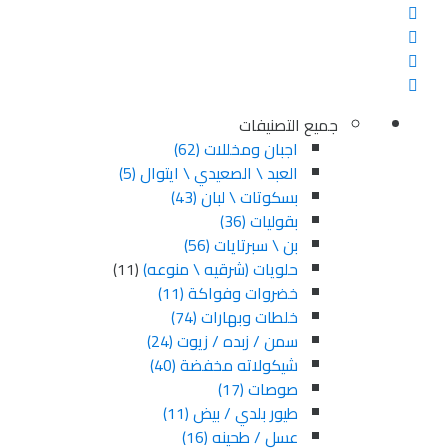
جميع التصنيفات
اجبان ومخللات
(62)
العبد \ الصعيدي \ ايتوال
(5)
بسكوتات \ لبان
(43)
بقوليات
(36)
بن \ سبرتايات
(56)
حلويات (شرقيه \ منوعه)
(11)
خضروات وفواكة
(11)
خلطات وبهارات
(74)
سمن / زبده / زيوت
(24)
شيكولاته مخفضة
(40)
صوصات
(17)
طيور بلدي / بيض
(11)
عسل / طحينه
(16)