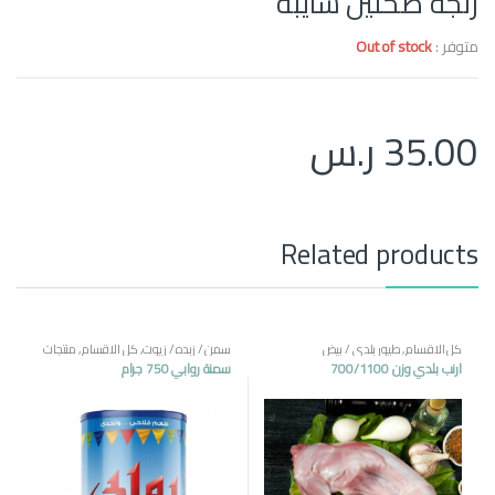
رنجه صحتين سايبه
متوفر :
Out of stock
35.00
ر.س
Related products
كل الاقسام
,
طيور بلدي / بيض
سمن / زبده / زيوت
,
كل الاقسام
,
منتجات
مصرية
ارنب بلدي وزن 700/1100
سمنة روابي 750 جرام