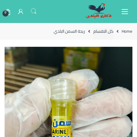
Ski
Ski
t
t
0
navigatio
conten
Home
كل الاقسام
ريحة السمن البلدي