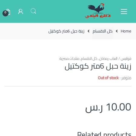
Ski
Ski
t
t
0
navigatio
conten
Home
كل الاقسام
زينة حبل 6متر كوكتيل
فوانيس / العاب رمضان
,
كل الاقسام
,
منتجات مصرية
زينة حبل 6متر كوكتيل
متوفر :
Out of stock
10.00
ر.س
Related products