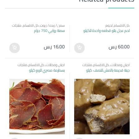
كل الاقسام
,
لحوم
سمن / زبده / زيوت
,
كل الاقسام
,
منتجات
مصرية
لحم عجل بتلو قطعه واحدة للكيلو
سمنة روابي 750 جرام
60.00
ر.س
16.00
ر.س
اجبان ومخللات
,
كل الاقسام
,
منتجات
اجبان ومخللات
,
كل الاقسام
,
منتجات
مصرية
مصرية
جبنة قديمة بالمش للنصف كيلو
بسطرمة مصري للربع كيلو