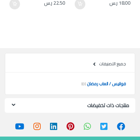
18.00
ر.س
22.50
ر.س
جميع التصنيفات
فوانيس / العاب رمضان
(0)
منتجات ذات تخفيضات