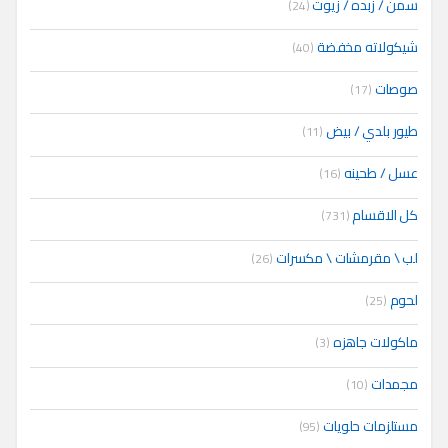
سمن / زبده / زيوت
(24)
شيكولاته مخفضة
(40)
صوصات
(17)
طيور بلدي / بيض
(11)
عسل / طحينه
(16)
كل الاقسام
(731)
لب \ مقرمشات \ مكسرات
(26)
لحوم
(25)
ماكولات جاهزه
(3)
مجمدات
(10)
مستلزمات حلويات
(95)