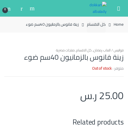
Ski
Ski
t
t
0
navigatio
conten
Home
كل الاقسام
زينة فانوس بالزمانيون 40سم ضوء
فوانيس / العاب رمضان
,
كل الاقسام
,
منتجات مصرية
زينة فانوس بالزمانيون 40سم ضوء
متوفر :
Out of stock
25.00
ر.س
Related products