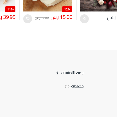
11%
-
12%
-
15.00
ر.س
39.95
ر
ر.س
17.00
ر.س
جميع التصنيفات
مجمدات
(10)