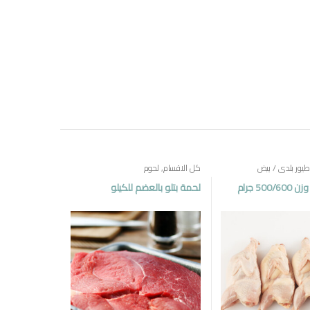
طيور بلدي / بيض
كل الاقسام
,
لحوم
فرخة بلدي وزن 500/600 جرام
لحمة بتلو بالعضم للكيلو