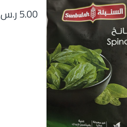
5.00
ر.س