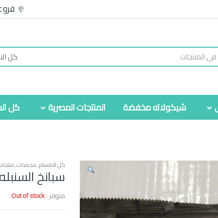
فروع
شيكولاته مخفضة
المنتجات المصرية
كل الم
كل الاقسام
,
مجمدات
,
منتجات
سبانخ السنبله
متوفر :
Out of stock