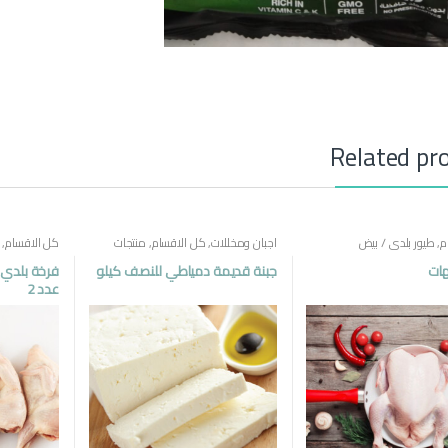
Related pr
م
,
طيور بلدي / بيض
اجبان ومخللات
,
كل الاقسام
,
منتجات
كل الاقسام
,
مصرية
ات
جبنة قديمة دمياطي للنصف كيلو
عدد 2