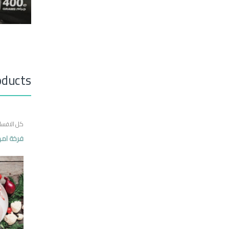
oducts
كل الاقسا
فرخة امه