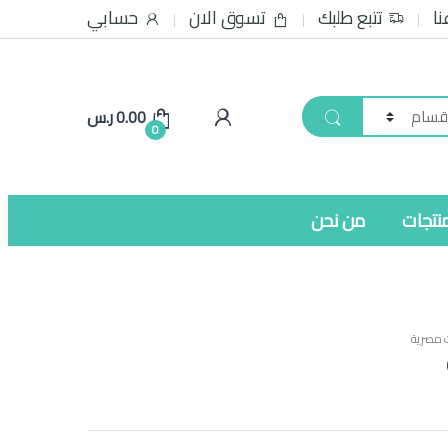
نا
تتبع طلبك
تسوق الان
حسابي
0.00
ر.س
0
نتجات
من نحن
 مصرية