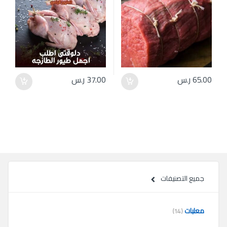
65.00
ر.س
37.00
ر.س
جميع التصنيفات
معلبات
(14)