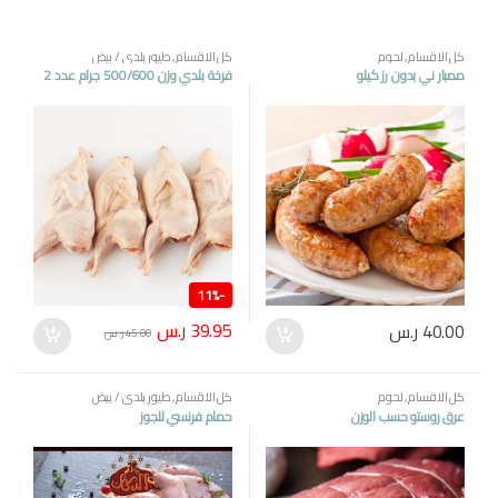
كل الاقسام
,
لحوم
كل الاقسام
,
طيور بلدي / بيض
ممبار ني بدون رز كيلو
فرخة بلدي وزن 500/600 جرام عدد 2
11%
-
39.95
ر.س
40.00
ر.س
45.00
ر.س
كل الاقسام
,
لحوم
كل الاقسام
,
طيور بلدي / بيض
عرق روستو حسب الوزن
حمام فرنسي للجوز