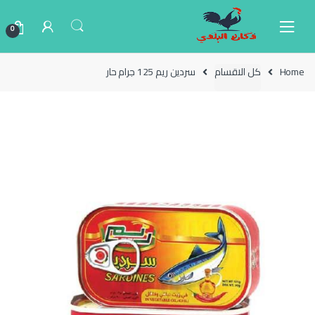
Ski
Ski
t
t
0
navigatio
conten
Home
كل الاقسام
سردين ريم 125 جرام حار