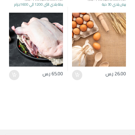
بيض بلدي 30 حبة
بطة بلدي انثي 1200 الي 1600جرام
26.00
ر.س
65.00
ر.س