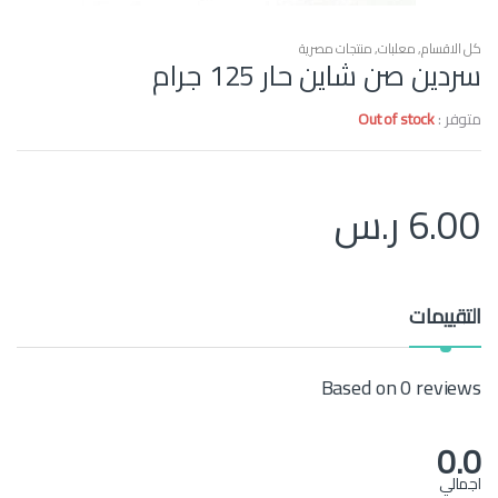
كل الاقسام
,
معلبات
,
منتجات مصرية
سردين صن شاين حار 125 جرام
متوفر :
Out of stock
6.00
ر.س
التقييمات
Based on 0 reviews
0.0
اجمالي