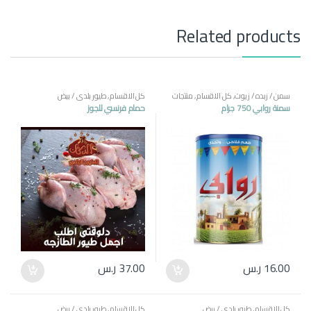
Related products
سمن / زبده / زيوت
,
كل الاقسام
,
منتجات
كل الاقسام
,
طيور بلدي / بيض
مصرية
سمنة روابي 750 جرام
حمام فرنسي للجوز
16.00
ر.س
37.00
ر.س
كل الاقسام
,
طيور بلدي / بيض
كل الاقسام
,
طيور بلدي / بيض