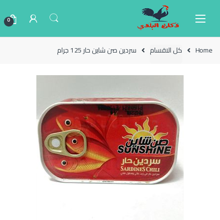
Ski
Ski
t
t
0
navigatio
conten
Home
كل الاقسام
سردين صن شاين حار 125 جرام