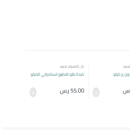
لحوم
كل الاقسام
,
لحوم
ون رز كيلو
كبدة بتلو تقطيع اسكندراني للكيلو
.س
55.00
ر.س