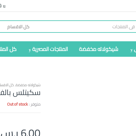
ف
شيكولاته مخفضة
المنتجات المصرية
كل المن
شيكولاته مخفضة
,
كل الاقسا
سكيتلس بالف
متوفر :
Out of stock
6.00
ر.س