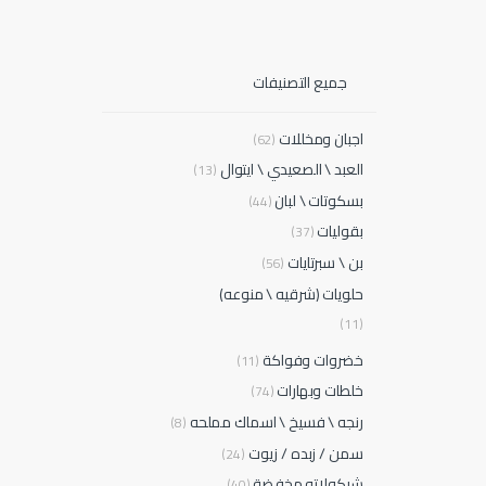
جميع التصنيفات
اجبان ومخللات
(62)
العبد \ الصعيدي \ ايتوال
(13)
بسكوتات \ لبان
(44)
بقوليات
(37)
بن \ سبرتايات
(56)
حلويات (شرقيه \ منوعه)
(11)
خضروات وفواكة
(11)
خلطات وبهارات
(74)
رنجه \ فسيخ \ اسماك مملحه
(8)
سمن / زبده / زيوت
(24)
شيكولاته مخفضة
(40)