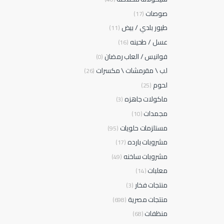
صوصات
(17)
طيور بلدي / بيض
(11)
عسل / طحينه
(16)
فوانيس / العاب رمضان
(0)
لب \ مقرمشات \ مكسرات
(26)
لحوم
(25)
ماكولات جاهزه
(3)
مجمدات
(10)
مستلزمات حلويات
(95)
مشروبات بارده
(17)
مشروبات ساخنه
(49)
معلبات
(14)
منتجات فخار
(3)
منتجات مصرية
(698)
منظفات
(68)