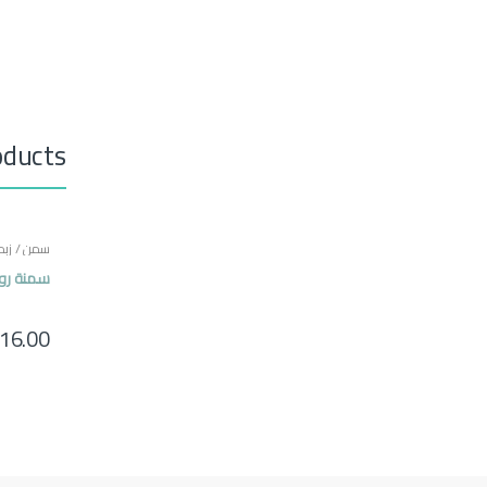
oducts
سمن / زبده
مصرية
سمنة روابي 50
16.00