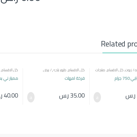
Related pr
 / زيوت
,
كل الاقسام
,
منتجات
كل الاقسام
,
طيور بلدي / بيض
كل الاقسام
,
7 جرام
فرخة امهات
ممبار ني بد
ر.س
35.00
ر.س
40.00
ر