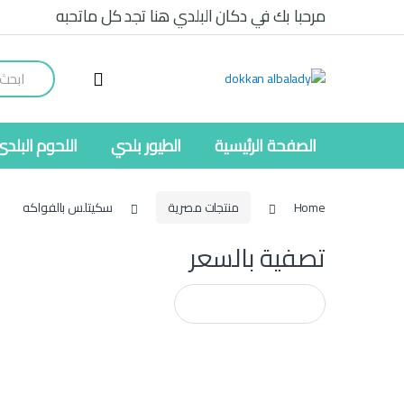
Ski
Ski
مرحبا بك في دكان البلدي هنا تجد كل ماتحبه
t
t
navigatio
conten
Search
for:
الصفحة الرئيسية
الطيور بلدي
اللحوم البلدى
Home
منتجات مصرية
سكيتلس بالفواكه
تصفية بالسعر