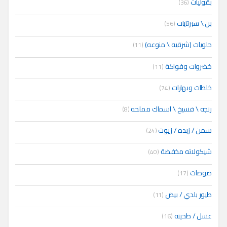
بقوليات
(36)
بن \ سبرتايات
(56)
حلويات (شرقيه \ منوعه)
(11)
خضروات وفواكة
(11)
خلطات وبهارات
(74)
رنجه \ فسيخ \ اسماك مملحه
(8)
سمن / زبده / زيوت
(24)
شيكولاته مخفضة
(40)
صوصات
(17)
طيور بلدي / بيض
(11)
عسل / طحينه
(16)