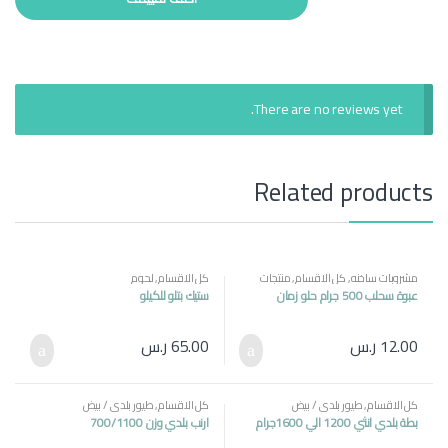
There are no reviews yet.
Related products
مشروبات ساخنه
,
كل الاقسام
,
منتجات
كل الاقسام
,
لحوم
مصرية
عبوة سحلب 500 جرام حلو زمان
ستيك بتلو للكيلو
12.00
ر.س
65.00
ر.س
كل الاقسام
,
طيور بلدي / بيض
كل الاقسام
,
طيور بلدي / بيض
بطة بلدي انثي 1200 الي 1600جرام
ارنب بلدي وزن 700/1100