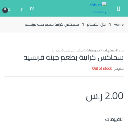
Ski
Ski
t
t
0
navigatio
conten
Home
كل الاقسام
سماكس كراتية بطعم جبنه فرنسيه
كل الاقسام
,
لب \ مقرمشات \ مكسرات
,
منتجات مصرية
سماكس كراتية بطعم جبنه فرنسيه
متوفر :
Out of stock
2.00
ر.س
التقييمات