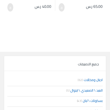
65.00
ر.س
40.00
ر.س
جميع التصنيفات
اجبان ومخللات
(62)
العبد \ الصعيدي \ ايتوال
(5)
بسكوتات \ لبان
(43)