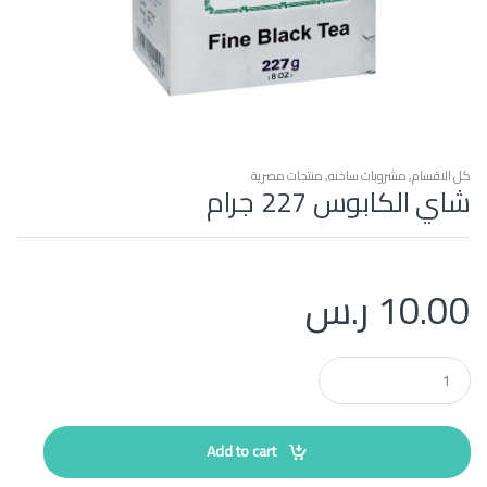
كل الاقسام
,
مشروبات ساخنه
,
منتجات مصرية
شاي الكابوس 227 جرام
10.00
ر.س
Q
u
a
n
t
Add to cart
i
t