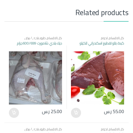
y
Related products
كل الاقسام
,
لحوم
كل الاقسام
,
طيور بلدي / بيض
كبدة بتلو تقطيع اسكندراني للكيلو
ديك بلدي شامورت 600/699جرام
55.00
ر.س
25.00
ر.س
كل الاقسام
,
لحوم
كل الاقسام
,
طيور بلدي / بيض