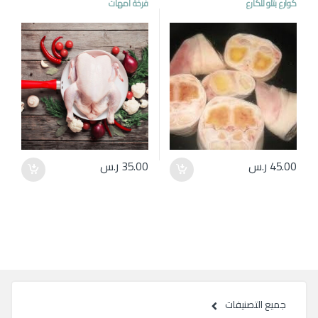
كوارع بتلو للكارع
فرخة امهات
45.00
ر.س
35.00
ر.س
جميع التصنيفات