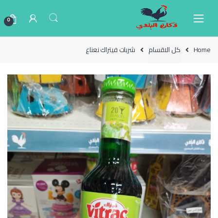
Ski
Ski
t
t
0
navigatio
conten
Home
كل الاقسام
شربات فيتراك نعناع