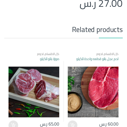
27.00
ر.س
Related products
كل الاقسام
,
لحوم
كل الاقسام
,
لحوم
لحم عجل بتلو قطعه واحدة للكيلو
موزة بتلو للكيلو
60.00
ر.س
65.00
ر.س