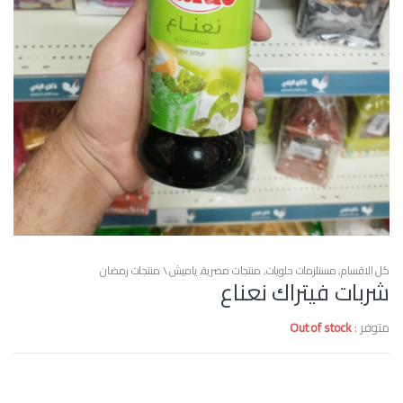
كل الاقسام
,
مستلزمات حلويات
,
منتجات مصرية
,
ياميش \ منتجات رمضان
شربات فيتراك نعناع
متوفر :
Out of stock