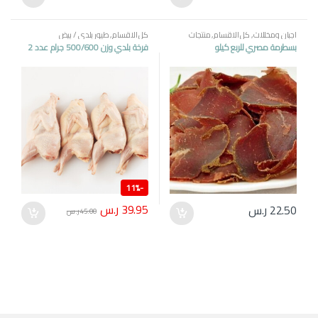
اجبان ومخللات
,
كل الاقسام
,
منتجات
كل الاقسام
,
طيور بلدي / بيض
مصرية
بسطرمة مصري للربع كيلو
فرخة بلدي وزن 500/600 جرام عدد 2
11%
-
39.95
ر.س
22.50
ر.س
45.00
ر.س