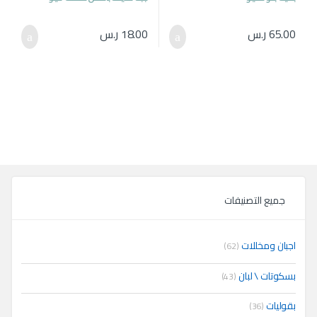
65.00
ر.س
18.00
ر.س
جميع التصنيفات
اجبان ومخللات
(62)
بسكوتات \ لبان
(43)
بقوليات
(36)