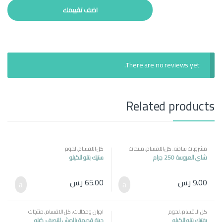
There are no reviews yet.
Related products
مشروبات ساخنه
,
كل الاقسام
,
منتجات
كل الاقسام
,
لحوم
مصرية
شاي العروسة 250 جرام
ستيك بتلو للكيلو
9.00
ر.س
65.00
ر.س
كل الاقسام
,
لحوم
اجبان ومخللات
,
كل الاقسام
,
منتجات
مصرية
بفتيك بتلو للكيلو
جبنة قديمة بالمش للنصف كيلو