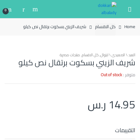
Ski
Ski
t
t
0
navigatio
conten
Home
كل الاقسام
شريف الزيني بسكوت برتقال نص كيلو
العبد \ الصعيدي \ ايتوال
,
كل الاقسام
,
منتجات مصرية
شريف الزيني بسكوت برتقال نص كيلو
متوفر :
Out of stock
14.95
ر.س
التقييمات