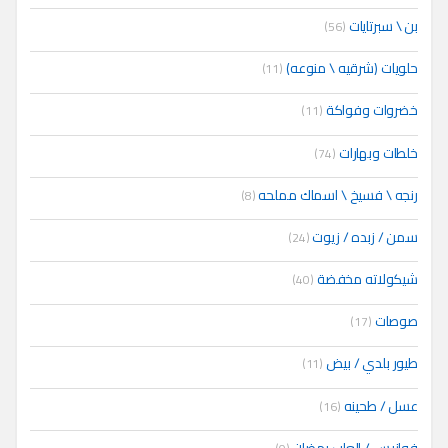
بن \ سبرتايات
(56)
حلويات (شرقيه \ منوعه)
(11)
خضروات وفواكة
(11)
خلطات وبهارات
(74)
رنجه \ فسيخ \ اسماك مملحه
(8)
سمن / زبده / زيوت
(24)
شيكولاته مخفضة
(40)
صوصات
(17)
طيور بلدي / بيض
(11)
عسل / طحينه
(16)
فوانيس / العاب رمضان