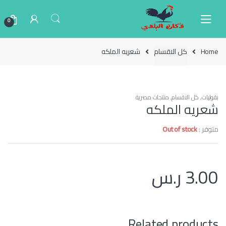
Ski
Ski
t
t
0
navigatio
conten
Home
كل الاقسام
شعريه الملكه
بقوليات
,
كل الاقسام
,
منتجات مصرية
شعريه الملكه
متوفر :
Out of stock
3.00
ر.س
Related products