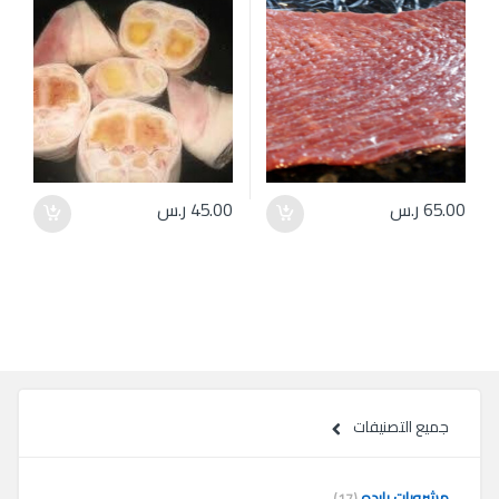
65.00
ر.س
45.00
ر.س
جميع التصنيفات
مشروبات بارده
(17)