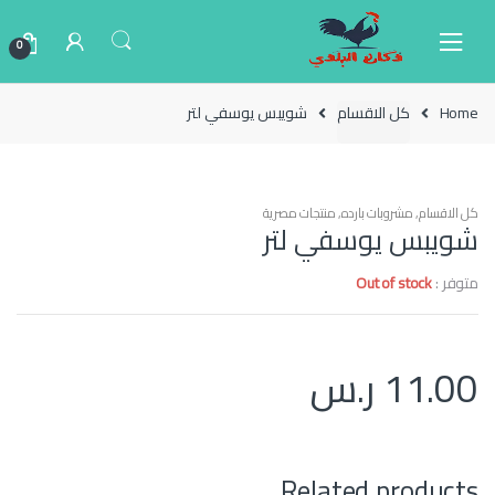
Ski
Ski
t
t
0
navigatio
conten
Home
كل الاقسام
شويبس يوسفي لتر
كل الاقسام
,
مشروبات بارده
,
منتجات مصرية
شويبس يوسفي لتر
متوفر :
Out of stock
11.00
ر.س
Related products