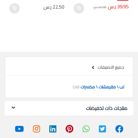
39.95
ر.س
22.50
ر.س
45.00
ر.س
جميع التصنيفات
لب \ مقرمشات \ مكسرات
(26)
منتجات ذات تخفيضات