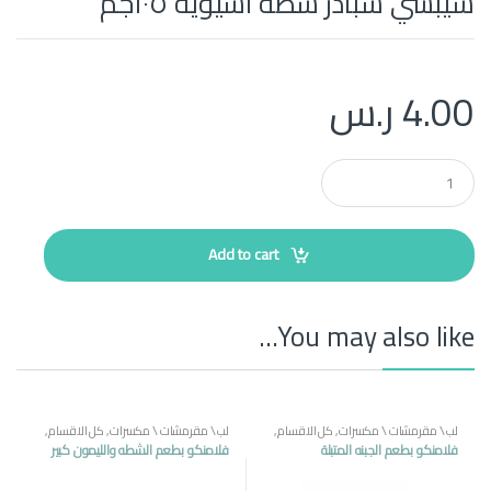
شيبسي سبادز شطه اسيويه ١٠٥جم
4.00
ر.س
Q
u
a
n
t
Add to cart
i
t
y
You may also like…
لب \ مقرمشات \ مكسرات
,
كل الاقسام
,
لب \ مقرمشات \ مكسرات
,
كل الاقسام
,
منتجات مصرية
منتجات مصرية
فلامنكو بطعم الجبنه المتبلة
فلامنكو بطعم الشطه والليمون كبير