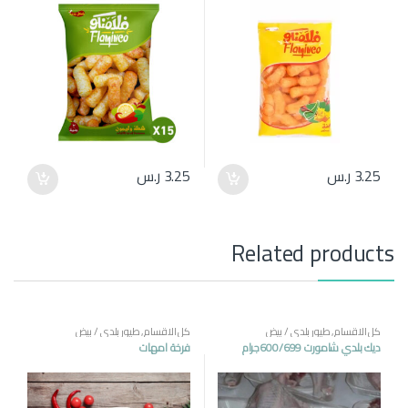
3.25
ر.س
3.25
ر.س
Related products
كل الاقسام
,
طيور بلدي / بيض
كل الاقسام
,
طيور بلدي / بيض
ديك بلدي شامورت 600/699جرام
فرخة امهات