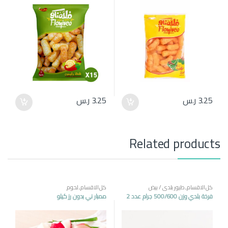
3.25
ر.س
3.25
ر.س
Related products
كل الاقسام
,
طيور بلدي / بيض
كل الاقسام
,
لحوم
فرخة بلدي وزن 500/600 جرام عدد 2
ممبار ني بدون رز كيلو