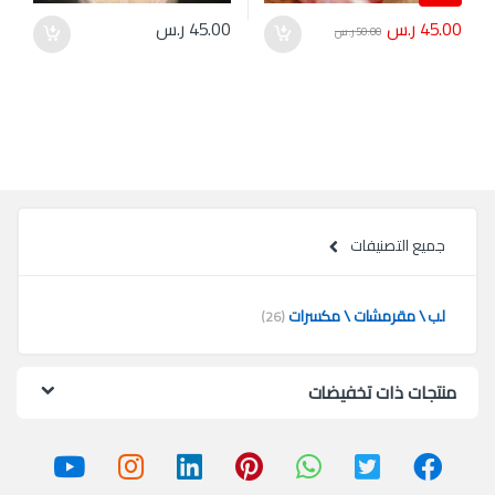
45.00
ر.س
45.00
ر.س
50.00
ر.س
جميع التصنيفات
لب \ مقرمشات \ مكسرات
(26)
منتجات ذات تخفيضات