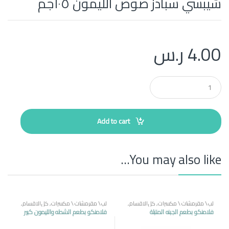
شيبسي سبادز صوص الليمون ١٠٥جم
4.00
ر.س
Q
u
a
n
t
Add to cart
i
t
y
You may also like…
لب \ مقرمشات \ مكسرات
,
كل الاقسام
,
لب \ مقرمشات \ مكسرات
,
كل الاقسام
,
منتجات مصرية
منتجات مصرية
فلامنكو بطعم الجبنه المتبلة
فلامنكو بطعم الشطه والليمون كبير