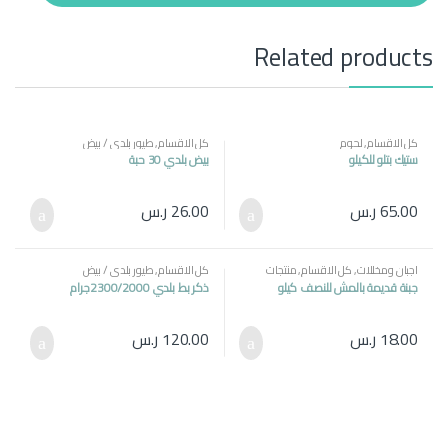
t
y
Related products
كل الاقسام
,
لحوم
كل الاقسام
,
طيور بلدي / بيض
ستيك بتلو للكيلو
بيض بلدي 30 حبة
65.00
ر.س
26.00
ر.س
اجبان ومخللات
,
كل الاقسام
,
منتجات
كل الاقسام
,
طيور بلدي / بيض
مصرية
جبنة قديمة بالمش للنصف كيلو
ذكر بط بلدي 2300/2000جرام
18.00
ر.س
120.00
ر.س