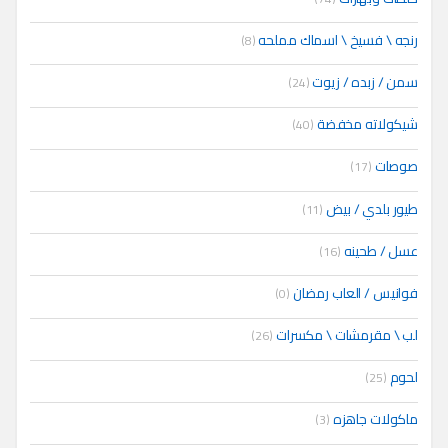
رنجه \ فسيخ \ اسماك مملحه
(8)
سمن / زبده / زيوت
(24)
شيكولاته مخفضة
(40)
صوصات
(17)
طيور بلدي / بيض
(11)
عسل / طحينه
(16)
فوانيس / العاب رمضان
(0)
لب \ مقرمشات \ مكسرات
(26)
لحوم
(25)
ماكولات جاهزه
(3)