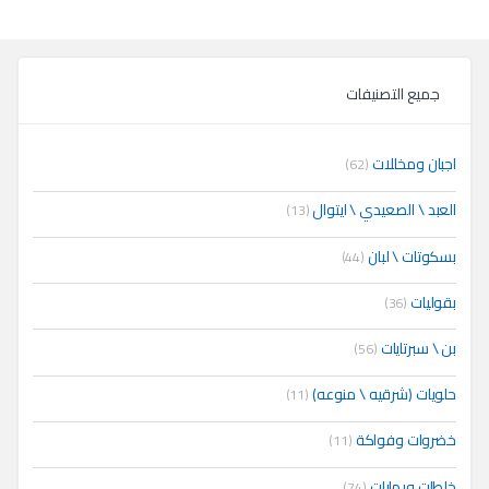
جميع التصنيفات
اجبان ومخللات
(62)
العبد \ الصعيدي \ ايتوال
(13)
بسكوتات \ لبان
(44)
بقوليات
(36)
بن \ سبرتايات
(56)
حلويات (شرقيه \ منوعه)
(11)
خضروات وفواكة
(11)
خلطات وبهارات
(74)