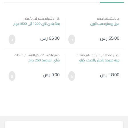
كل الاقسام
,
لحوم
كل الاقسام
,
طيور بلدي / بيض
عرق روستو حسب الوزن
بطة بلدي انثي 1200 الي 1600جرام
65.00
ر.س
65.00
ر.س
اجبان ومخللات
,
كل الاقسام
,
منتجات
مشروبات ساخنه
,
كل الاقسام
,
منتجات
مصرية
مصرية
جبنة قديمة بالمش للنصف كيلو
شاي العروسة 250 جرام
18.00
ر.س
9.00
ر.س