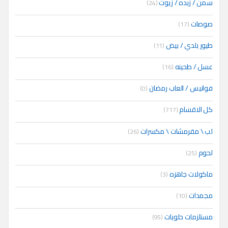
سمن / زبده / زيوت
(24)
صوصات
(17)
طيور بلدي / بيض
(11)
عسل / طحينه
(16)
فوانيس / العاب رمضان
(0)
كل الاقسام
(717)
لب \ مقرمشات \ مكسرات
(26)
لحوم
(25)
ماكولات جاهزه
(3)
مجمدات
(10)
مستلزمات حلويات
(95)