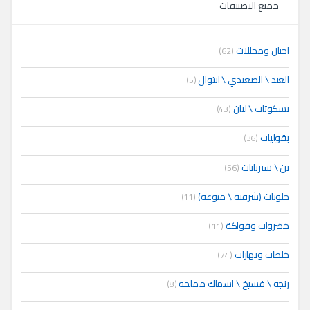
جميع التصنيفات
اجبان ومخللات
(62)
العبد \ الصعيدي \ ايتوال
(5)
بسكوتات \ لبان
(43)
بقوليات
(36)
بن \ سبرتايات
(56)
حلويات (شرقيه \ منوعه)
(11)
خضروات وفواكة
(11)
خلطات وبهارات
(74)
رنجه \ فسيخ \ اسماك مملحه
(8)