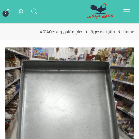
Ski
Ski
t
t
0
navigatio
conten
Home
منتجات مصرية
صاج مقاس وسط 40*40