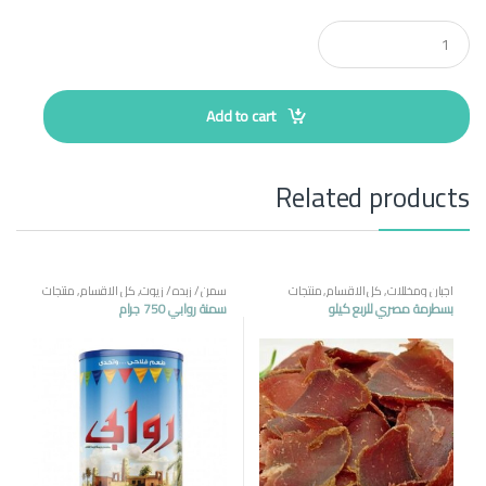
Q
u
a
n
t
Add to cart
i
t
y
Related products
اجبان ومخللات
,
كل الاقسام
,
منتجات
سمن / زبده / زيوت
,
كل الاقسام
,
منتجات
مصرية
مصرية
بسطرمة مصري للربع كيلو
سمنة روابي 750 جرام