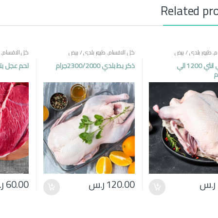
Related pr
م
,
طيور بلدي / بيض
كل الاقسام
,
طيور بلدي / بيض
كل الاقسام
,
بطة بلدي انثي 1200 الي
ذكر بط بلدي 2300/2000جرام
لحم عجل بت
ر.س
120.00
ر.س
60.00
ر