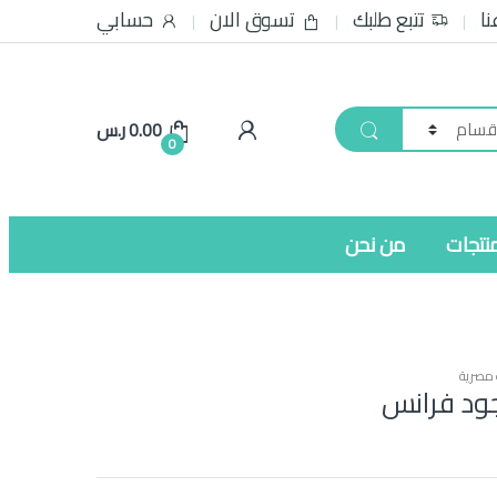
نا
تتبع طلبك
تسوق الان
حسابي
0.00
ر.س
0
نتجات
من نحن
 مصرية
د فرانس