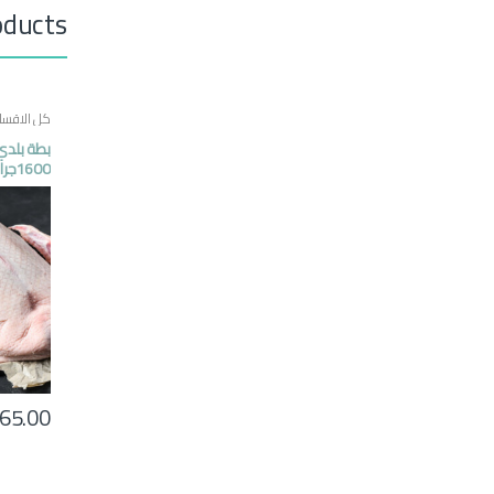
oducts
كل الاقسا
1600جرام
65.00