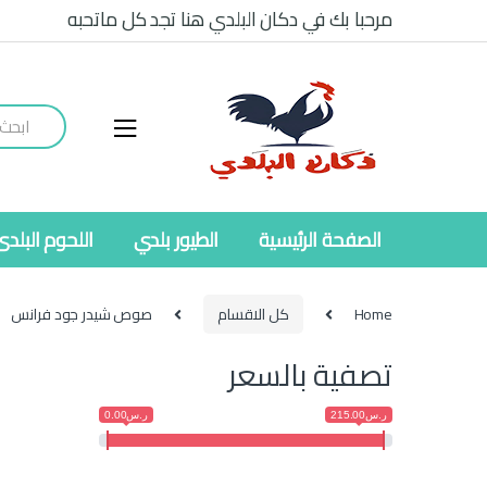
Ski
Ski
مرحبا بك في دكان البلدي هنا تجد كل ماتحبه
t
t
navigatio
conten
Search
for:
الصفحة الرئيسية
الطيور بلدي
اللحوم البلدى
Home
كل الاقسام
صوص شيدر جود فرانس
تصفية بالسعر
ر.س215.00
ر.س0.00