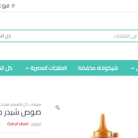
فروع
شيكولاته مخفضة
المنتجات المصرية
كل الم
صوصات
,
كل الاقسام
,
منتجات
صوص شيدر جو
متوفر :
Out of stock