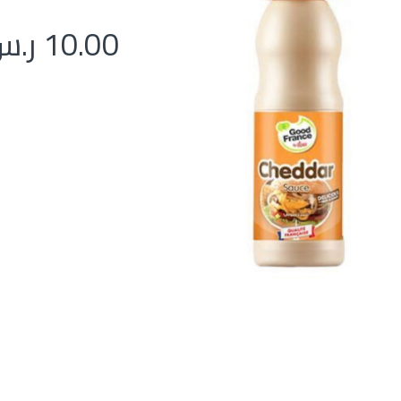
10.00
ر.س