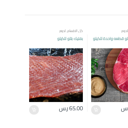
لحوم
كل الاقسام
,
لحوم
لو قطعه واحدة للكيلو
بفتيك بتلو للكيلو
.س
65.00
ر.س