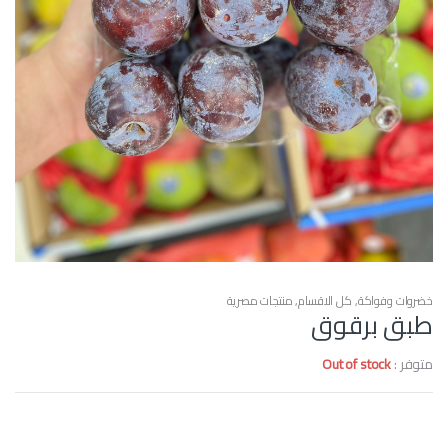
خضروات وفواكة
,
كل الاقسام
,
منتجات مصرية
طبق برقوق
متوفر :
Out of stock