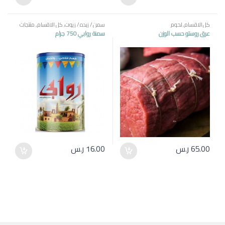
كل الاقسام
,
لحوم
سمن / زبده / زيوت
,
كل الاقسام
,
منتجات
مصرية
عرق روستو حسب الوزن
سمنة روابي 750 جرام
65.00
ر.س
16.00
ر.س