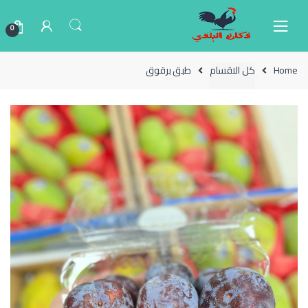
Ski
Ski
t
t
0
navigatio
conten
Home
كل الاقسام
طبق برقوق