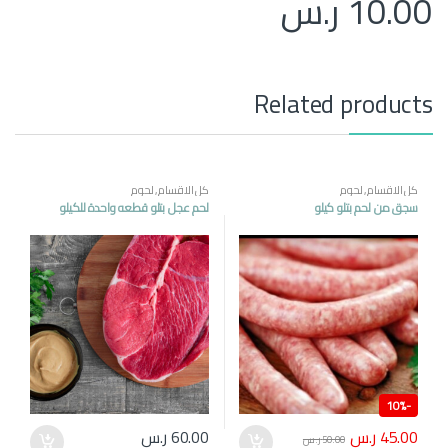
10.00
ر.س
Related products
كل الاقسام
,
لحوم
كل الاقسام
,
لحوم
سجق من لحم بتلو كيلو
لحم عجل بتلو قطعه واحدة للكيلو
10%
-
45.00
ر.س
60.00
ر.س
50.00
ر.س