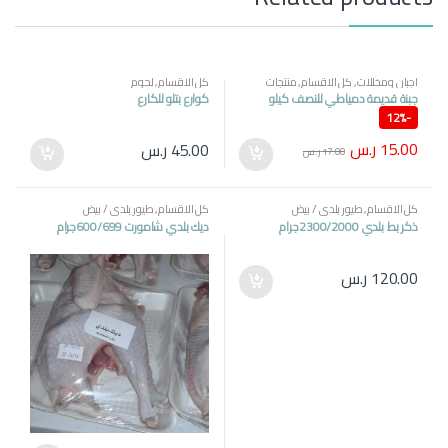
اجبان ومخللات
,
كل الاقسام
,
منتجات
كل الاقسام
,
لحوم
مصرية
جبنة قديمة دمياطي للنصف كيلو
كوارع بتلو للكارع
12%
-
15.00
ر.س
45.00
ر.س
17.00
ر.س
كل الاقسام
,
طيور بلدي / بيض
كل الاقسام
,
طيور بلدي / بيض
ذكر بط بلدي 2300/2000جرام
ديك بلدي شامورت 600/699جرام
120.00
ر.س