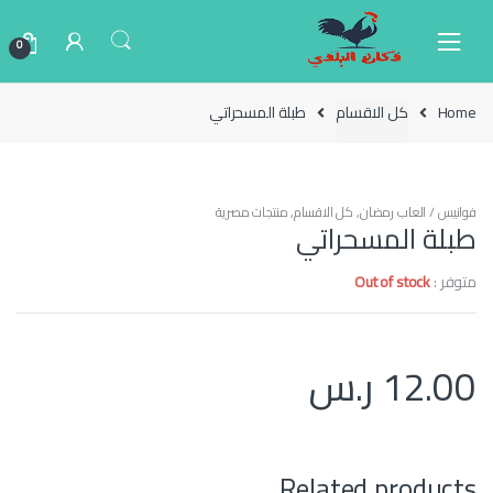
Ski
Ski
t
t
0
navigatio
conten
Home
كل الاقسام
طبلة المسحراتي
فوانيس / العاب رمضان
,
كل الاقسام
,
منتجات مصرية
طبلة المسحراتي
متوفر :
Out of stock
12.00
ر.س
Related products