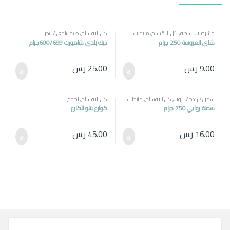
مشروبات ساخنه
,
كل الاقسام
,
منتجات
كل الاقسام
,
طيور بلدي / بيض
مصرية
شاي العروسة 250 جرام
ديك بلدي شامورت 600/699جرام
9.00
ر.س
25.00
ر.س
سمن / زبده / زيوت
,
كل الاقسام
,
منتجات
كل الاقسام
,
لحوم
مصرية
سمنة روابي 750 جرام
كوارع بتلو للكارع
16.00
ر.س
45.00
ر.س