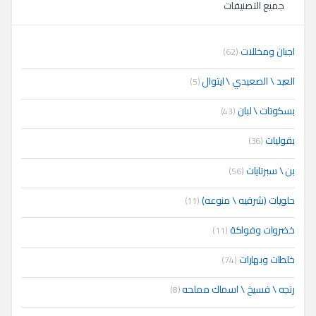
جميع التصنيفات
اجبان ومخللات
(62)
العبد \ الصعيدي \ ايتوال
(5)
بسكوتات \ لبان
(43)
بقوليات
(36)
بن \ سبرتايات
(56)
حلويات (شرقيه \ منوعه)
(11)
خضروات وفواكة
(11)
خلطات وبهارات
(74)
رنجه \ فسيخ \ اسماك مملحه
(8)