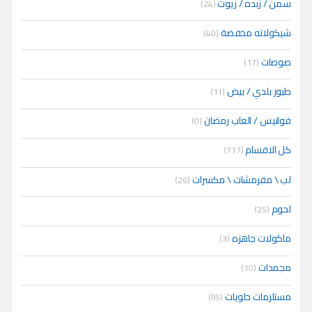
سمن / زبده / زيوت
(24)
شيكولاته مخفضة
(40)
صوصات
(17)
طيور بلدي / بيض
(11)
فوانيس / العاب رمضان
(0)
كل الاقسام
(717)
لب \ مقرمشات \ مكسرات
(26)
لحوم
(25)
ماكولات جاهزه
(3)
مجمدات
(10)
مستلزمات حلويات
(95)