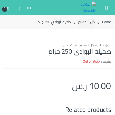
Ski
Ski
t
t
0
navigatio
conten
Home
كل الاقسام
طحينه البوادي 250 جرام
عسل / طحينه
,
كل الاقسام
,
منتجات مصرية
طحينه البوادي 250 جرام
متوفر :
Out of stock
10.00
ر.س
Related products