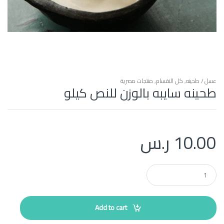
عسل / طحينه
,
كل الاقسام
,
منتجات مصرية
طحينه سايبه بالوزن للنص كيلو
10.00
ر.س
Q
u
a
n
t
Add to cart
i
t