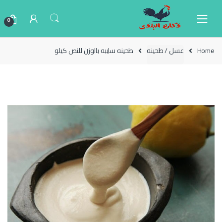
Ski
Ski
t
t
0
navigatio
conten
Home
عسل / طحينه
طحينه سايبه بالوزن للنص كيلو