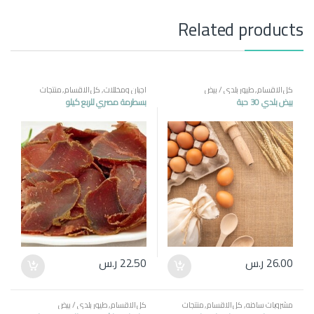
y
Related products
كل الاقسام
,
طيور بلدي / بيض
اجبان ومخللات
,
كل الاقسام
,
منتجات
مصرية
بيض بلدي 30 حبة
بسطرمة مصري للربع كيلو
26.00
ر.س
22.50
ر.س
مشروبات ساخنه
,
كل الاقسام
,
منتجات
كل الاقسام
,
طيور بلدي / بيض
مصرية