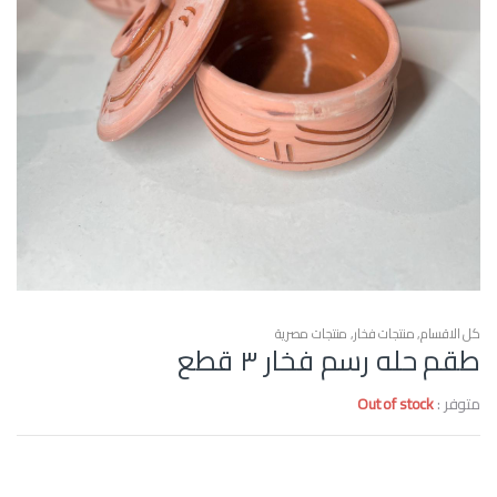
كل الاقسام
,
منتجات فخار
,
منتجات مصرية
طقم حله رسم فخار ٣ قطع
متوفر :
Out of stock