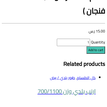
فنجان )
15.00
ر.س
Quantity
Add to cart
Related products
كل الاقسام
,
طيور بلدي / بيض
ارنب بلدي وزن 700/1100