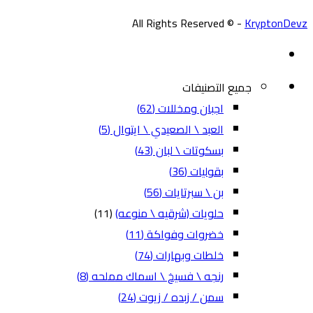
All Rights Reserved © -
KryptonDevz
جميع التصنيفات
اجبان ومخللات
(62)
العبد \ الصعيدي \ ايتوال
(5)
بسكوتات \ لبان
(43)
بقوليات
(36)
بن \ سبرتايات
(56)
حلويات (شرقيه \ منوعه)
(11)
خضروات وفواكة
(11)
خلطات وبهارات
(74)
رنجه \ فسيخ \ اسماك مملحه
(8)
سمن / زبده / زيوت
(24)