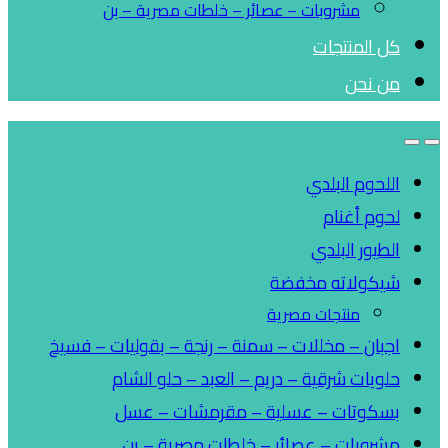
مشروبات – عصائر – خلطات مصرية – بن
كل المنتجات
من نحن
اللحوم البلدي
لحوم أغنام
الطيور البلدي
شيكولاته مخفضة
منتجات مصرية
اجبان – مخللات – سمنة – رنجة – بقوليات – فسيخ
حلويات شرقية – دريم – العبد – حلو الشام
بسكوتات – عسلية – مقرمشات – عسل
مشروبات – عصائر – خلطات مصرية – بن