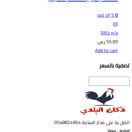
out of 5
0
(0)
SKU: n/a
55.00
ر.س
Add to cart
تصفية بالسعر
اتصل بنا على مدار الساعة
0548824964
تواصل معنا