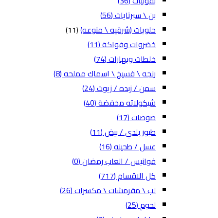
بقوليات
(36)
بن \ سبرتايات
(56)
حلويات (شرقيه \ منوعه)
(11)
خضروات وفواكة
(11)
خلطات وبهارات
(74)
رنجه \ فسيخ \ اسماك مملحه
(8)
سمن / زبده / زيوت
(24)
شيكولاته مخفضة
(40)
صوصات
(17)
طيور بلدي / بيض
(11)
عسل / طحينه
(16)
فوانيس / العاب رمضان
(0)
كل الاقسام
(717)
لب \ مقرمشات \ مكسرات
(26)
لحوم
(25)