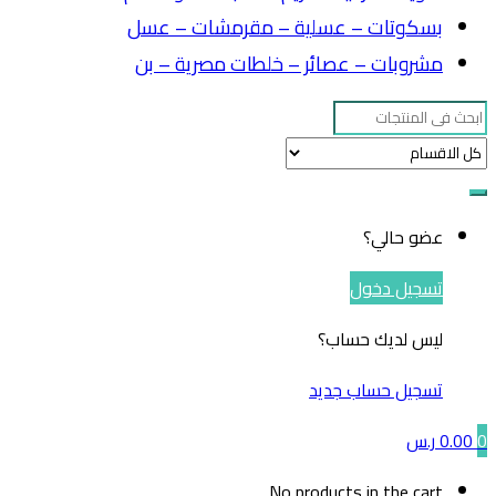
بسكوتات – عسلية – مقرمشات – عسل
مشروبات – عصائر – خلطات مصرية – بن
Search
for:
عضو حالي؟
تسجيل دخول
ليس لديك حساب؟
تسجيل حساب جديد
0
0.00
ر.س
No products in the cart.