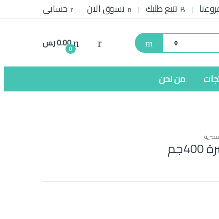
روعنا
تتبع طلبك
تسوق الان
حسابي
0.00
ر.س
0
تجات
من نحن
مصرية
4جم