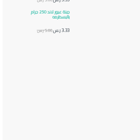
جبنة عبور لاند 250 جرام
بالبسطرمه
3.33
ر.س
5.00
ر.س