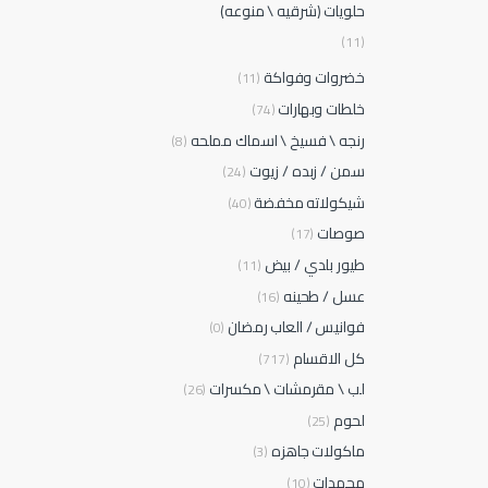
حلويات (شرقيه \ منوعه)
(11)
خضروات وفواكة
(11)
خلطات وبهارات
(74)
رنجه \ فسيخ \ اسماك مملحه
(8)
سمن / زبده / زيوت
(24)
شيكولاته مخفضة
(40)
صوصات
(17)
طيور بلدي / بيض
(11)
عسل / طحينه
(16)
فوانيس / العاب رمضان
(0)
كل الاقسام
(717)
لب \ مقرمشات \ مكسرات
(26)
لحوم
(25)
ماكولات جاهزه
(3)
مجمدات
(10)