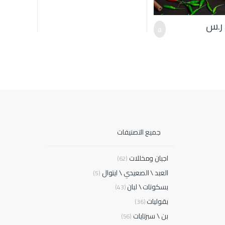
ر.س
جميع التصنيفات
اجبان ومخللات
(62)
العبد \ الصعيدي \ ايتوال
(5)
بسكوتات \ لبان
(43)
بقوليات
(36)
بن \ سبرتايات
(56)