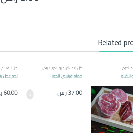
Related pr
م
,
لحوم
كل الاقسام
,
طيور بلدي / بيض
كل الاقسام
,
 للكيلو
حمام فرنسي للجوز
لحم عجل بت
37.00
ر.س
60.00
ر