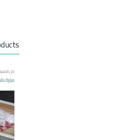
oducts
كل الاقسا
موزة بتلو