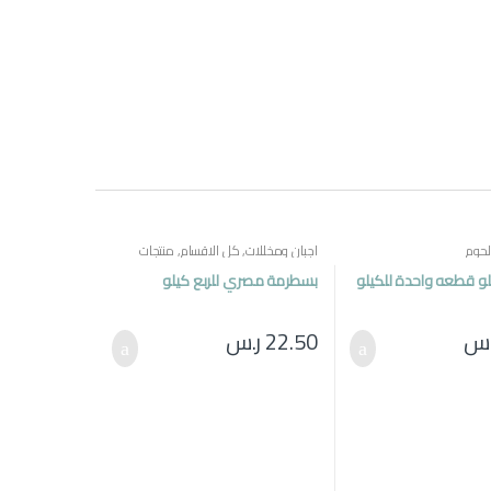
لحوم
اجبان ومخللات
,
كل الاقسام
,
منتجات
مصرية
لو قطعه واحدة للكيلو
بسطرمة مصري للربع كيلو
.س
22.50
ر.س