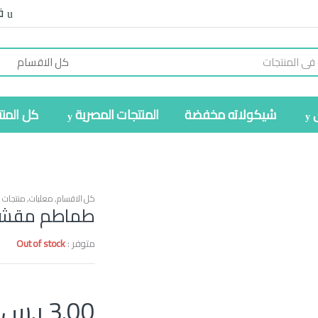
ف
شيكولاته مخفضة
المنتجات المصرية
كل المن
كل الاقسام
,
معلبات
,
منتجات 
طماطم مقشرة 00
متوفر :
Out of stock
3.00
ر.س