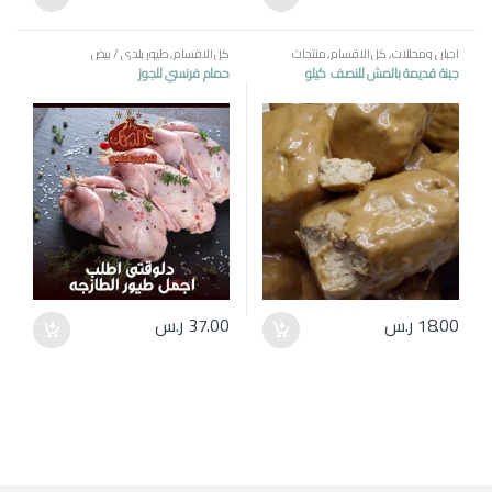
اجبان ومخللات
,
كل الاقسام
,
منتجات
كل الاقسام
,
طيور بلدي / بيض
مصرية
جبنة قديمة بالمش للنصف كيلو
حمام فرنسي للجوز
18.00
ر.س
37.00
ر.س