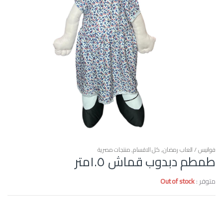
فوانيس / العاب رمضان
,
كل الاقسام
,
منتجات مصرية
طمطم دبدوب قماش ١.٥متر
متوفر :
Out of stock