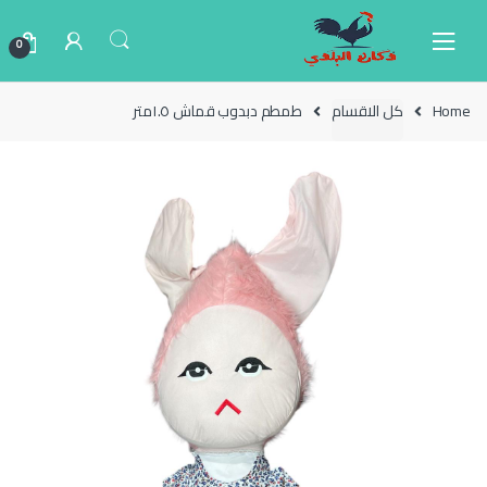
Ski
Ski
t
t
0
navigatio
conten
Home
كل الاقسام
طمطم دبدوب قماش ١.٥متر