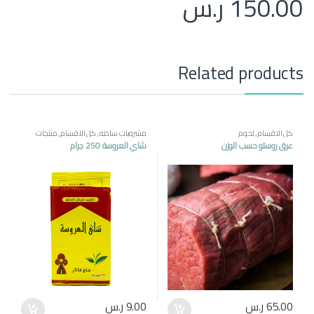
150.00
ر.س
Related products
كل الاقسام
,
لحوم
مشروبات ساخنه
,
كل الاقسام
,
منتجات
مصرية
عرق روستو حسب الوزن
شاي العروسة 250 جرام
65.00
ر.س
9.00
ر.س