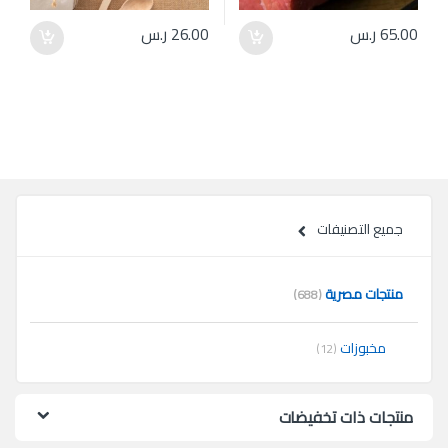
65.00
ر.س
26.00
ر.س
جميع التصنيفات
منتجات مصرية
(688)
مخبوزات
(12)
منتجات ذات تخفيضات