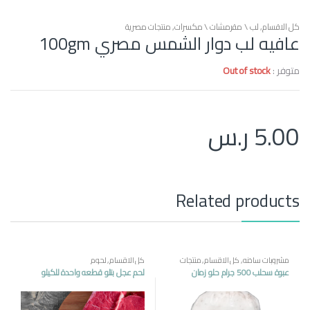
كل الاقسام
,
لب \ مقرمشات \ مكسرات
,
منتجات مصرية
عافيه لب دوار الشمس مصري 100gm
متوفر :
Out of stock
5.00
ر.س
Related products
مشروبات ساخنه
,
كل الاقسام
,
منتجات
كل الاقسام
,
لحوم
مصرية
عبوة سحلب 500 جرام حلو زمان
لحم عجل بتلو قطعه واحدة للكيلو