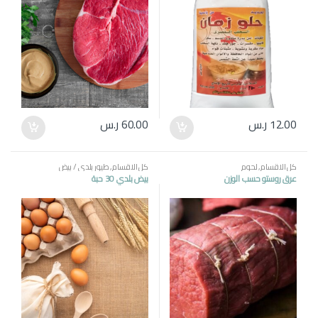
12.00
ر.س
60.00
ر.س
كل الاقسام
,
لحوم
كل الاقسام
,
طيور بلدي / بيض
عرق روستو حسب الوزن
بيض بلدي 30 حبة