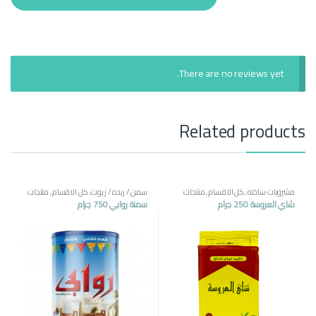
There are no reviews yet.
Related products
مشروبات ساخنه
,
كل الاقسام
,
منتجات
سمن / زبده / زيوت
,
كل الاقسام
,
منتجات
مصرية
مصرية
شاي العروسة 250 جرام
سمنة روابي 750 جرام