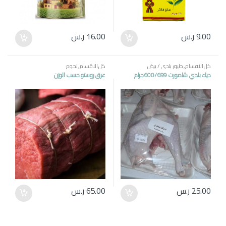
9.00
ر.س
16.00
ر.س
كل الاقسام
,
طيور بلدي / بيض
كل الاقسام
,
لحوم
ديك بلدي شامورت 600/699جرام
عرق روستو حسب الوزن
25.00
ر.س
65.00
ر.س