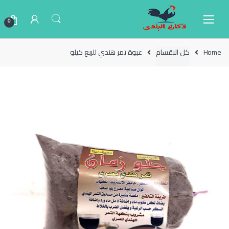
Ski
Ski
t
t
0
navigatio
conten
Home
كل الاقسام
عبوة تمر هندي للربع كيلو