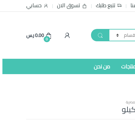
نا
تتبع طلبك
تسوق الان
حسابي
0.00
ر.س
0
نتجات
من نحن
مصرية
يلو