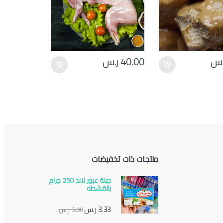
.س
40.00
ر.س
منتجات ذات تخفيضات
جبنة عبور لاند 250 جرام
بالقشطه
3.33
ر.س
5.00
ر.س