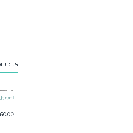
oducts
كل الاقسا
لحم عجل 
60.00