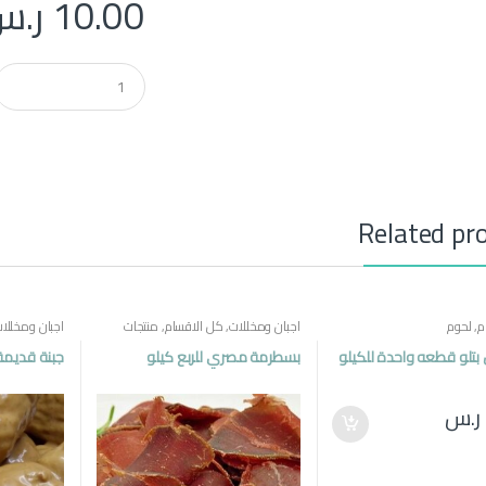
10.00
ر.س
Q
u
a
n
t
i
t
y
Related pr
م
,
لحوم
اجبان ومخللات
,
كل الاقسام
,
منتجات
اجبان ومخللا
مصرية
مصرية
بتلو قطعه واحدة للكيلو
بسطرمة مصري للربع كيلو
جبنة قديمة
ر.س