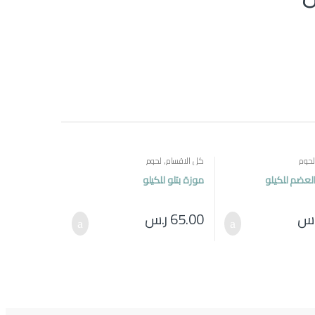
لحوم
كل الاقسام
,
لحوم
العضم للكيلو
موزة بتلو للكيلو
.س
65.00
ر.س