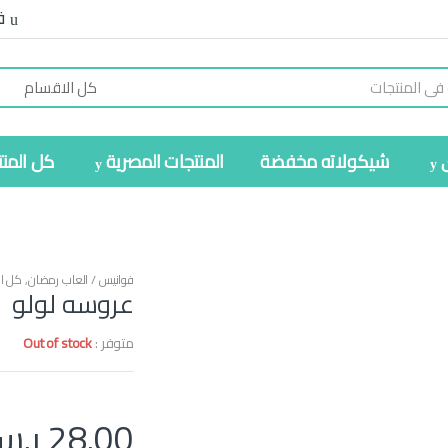
ف
شيكولاته مخفضة
المنتجات المصرية
كل المن
فوانيس / العاب رمضان
,
كل ال
عروسه لولو
متوفر :
Out of stock
28.00
ر.س