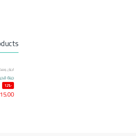
oducts
اجبان ومخل
مصرية
جبنة قدي
12%
-
15.00