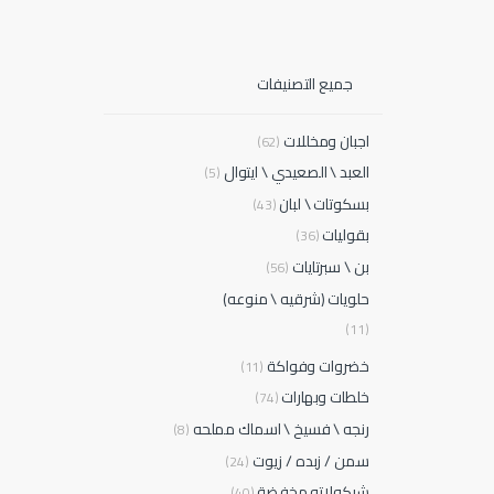
جميع التصنيفات
اجبان ومخللات
(62)
العبد \ الصعيدي \ ايتوال
(5)
بسكوتات \ لبان
(43)
بقوليات
(36)
بن \ سبرتايات
(56)
حلويات (شرقيه \ منوعه)
(11)
خضروات وفواكة
(11)
خلطات وبهارات
(74)
رنجه \ فسيخ \ اسماك مملحه
(8)
سمن / زبده / زيوت
(24)
شيكولاته مخفضة
(40)