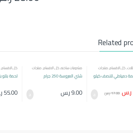
Related pr
لات
,
كل الاقسام
,
منتجات
مشروبات ساخنه
,
كل الاقسام
,
منتجات
كل الاقسام
,
مصرية
مة دمياطي للنصف كيلو
شاي العروسة 250 جرام
لحمة بتلو ب
ر.س
9.00
ر.س
55.00
ر
17.00
ر.س