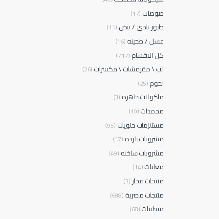
صوصات
(17)
طيور بلدي / بيض
(11)
عسل / طحينه
(16)
كل الاقسام
(717)
لب \ مقرمشات \ مكسرات
(26)
لحوم
(25)
ماكولات جاهزه
(3)
مجمدات
(10)
مستلزمات حلويات
(95)
مشروبات بارده
(17)
مشروبات ساخنه
(49)
معلبات
(14)
منتجات فخار
(3)
منتجات مصرية
(688)
منظفات
(68)