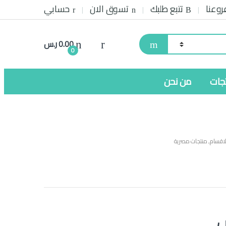
روعنا
تتبع طلبك
تسوق الان
حسابي
0.00
ر.س
0
تجات
من نحن
اقسام
,
منتجات مصرية