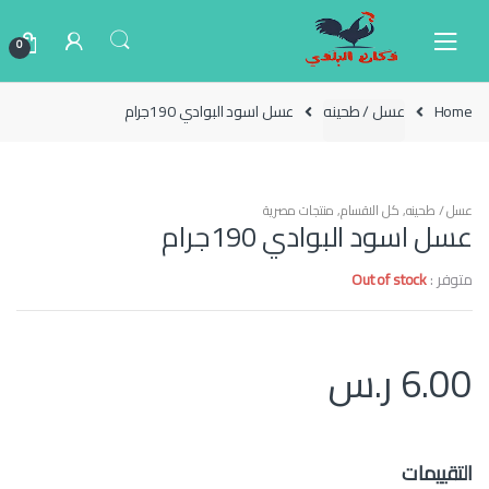
Ski
Ski
t
t
0
navigatio
conten
Home
عسل / طحينه
عسل اسود البوادي 190جرام
عسل / طحينه
,
كل الاقسام
,
منتجات مصرية
عسل اسود البوادي 190جرام
متوفر :
Out of stock
6.00
ر.س
التقييمات