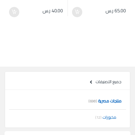
65.00
ر.س
40.00
ر.س
جميع التصنيفات
منتجات مصرية
(698)
مخبوزات
(12)