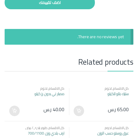
There are no reviews yet.
Related products
كل الاقسام
,
لحوم
كل الاقسام
,
لحوم
ستيك بتلو للكيلو
ممبار ني بدون رز كيلو
65.00
ر.س
40.00
ر.س
كل الاقسام
,
لحوم
كل الاقسام
,
طيور بلدي / بيض
عرق روستو حسب الوزن
ارنب بلدي وزن 700/1100