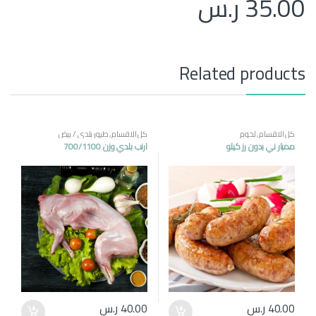
35.00
ر.س
Related products
كل الاقسام
,
لحوم
كل الاقسام
,
طيور بلدي / بيض
ممبار ني بدون رز كيلو
ارنب بلدي وزن 700/1100
40.00
ر.س
40.00
ر.س