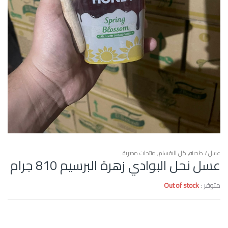
عسل / طحينه
,
كل الاقسام
,
منتجات مصرية
عسل نحل البوادي زهرة البرسيم 810 جرام
متوفر :
Out of stock