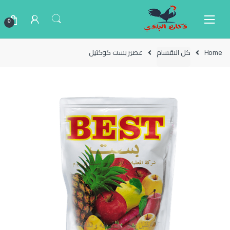
Ski
Ski
t
t
0
navigatio
conten
Home
كل الاقسام
عصير بست كوكتيل