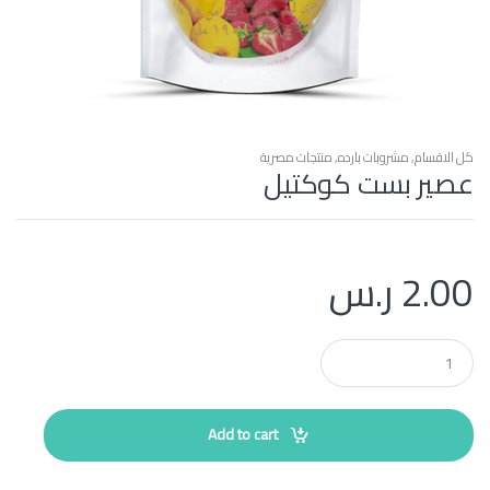
كل الاقسام
,
مشروبات بارده
,
منتجات مصرية
عصير بست كوكتيل
2.00
ر.س
Q
u
a
n
t
Add to cart
i
t
y