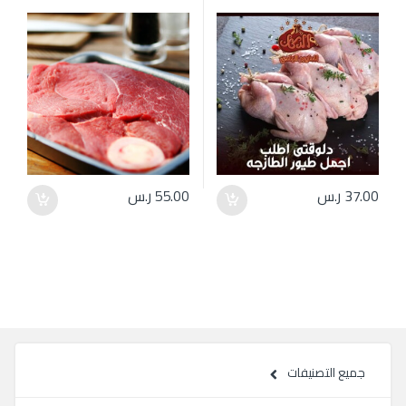
37.00
ر.س
55.00
ر.س
جميع التصنيفات